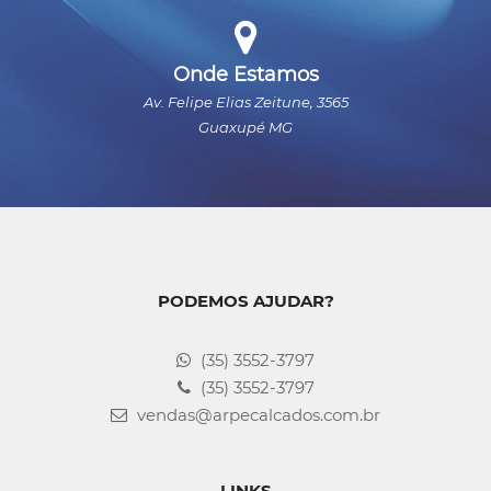
Onde Estamos
Av. Felipe Elias Zeitune, 3565
Guaxupé MG
PODEMOS AJUDAR?
(35) 3552-3797
(35) 3552-3797
vendas@arpecalcados.com.br
LINKS